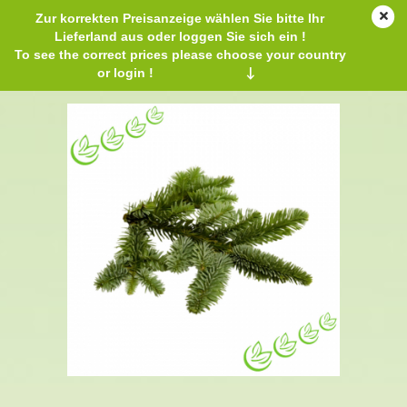
Zur korrekten Preisanzeige wählen Sie bitte Ihr
Lieferland aus oder loggen Sie sich ein !
To see the correct prices please choose your country
or login !
↓
Äth. Edeltannennadelöl 20 ml