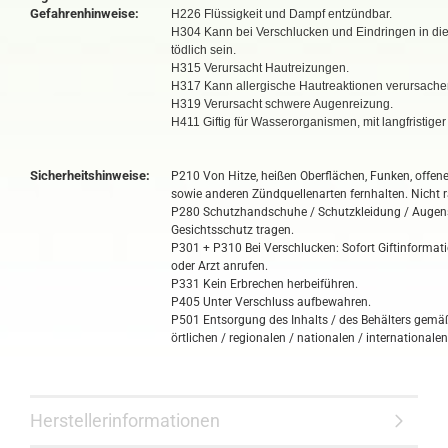
Gefahrenhinweise:
H226 Flüssigkeit und Dampf entzündbar.
H304 Kann bei Verschlucken und Eindringen in d
tödlich sein.
H315 Verursacht Hautreizungen.
H317 Kann allergische Hautreaktionen verursache
H319 Verursacht schwere Augenreizung.
H411 Giftig für Wasserorganismen, mit langfristige
Sicherheitshinweise:
P210 Von Hitze, heißen Oberflächen, Funken, offe
sowie anderen Zündquellenarten fernhalten. Nicht 
P280 Schutzhandschuhe / Schutzkleidung / Augen
Gesichtsschutz tragen.
P301 + P310 Bei Verschlucken: Sofort Giftinforma
oder Arzt anrufen.
P331 Kein Erbrechen herbeiführen.
P405 Unter Verschluss aufbewahren.
P501 Entsorgung des Inhalts / des Behälters gemä
örtlichen / regionalen / nationalen / internationalen
Herstellerinformationen