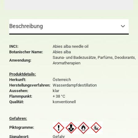
Beschreibung
INCI:
Abies alba needle oil
Botanischer Name:
Abies alba
Sauna- und Badezusätze, Parfüms, Deodorants,
Anwendung:
Aromatherapien
Produktdetails:
Herkunft:
Österreich
Herstellungsverfahren:
Wasserdampfdestillation
Aussehen:
klar
Flammpunkt:
+ 38 °C
Qualität:
konventionell
Gefahren:
Piktogramme:
Signalwort:
Gefahr