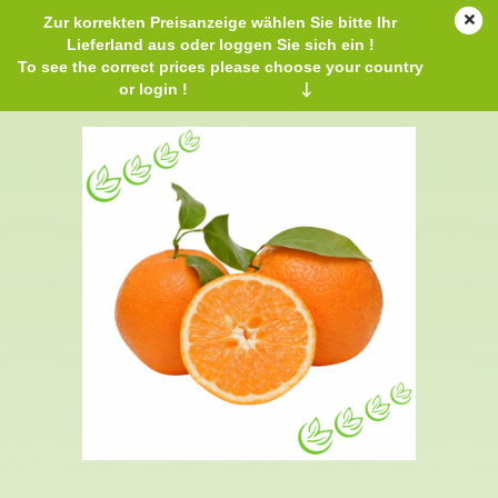
Zur korrekten Preisanzeige wählen Sie bitte Ihr
Lieferland aus oder loggen Sie sich ein !
To see the correct prices please choose your country
or login !
↓
Äth. Orangenöl kaltgepresst 20 ml