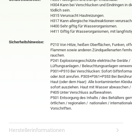
H304 Kann bei Verschlucken und Eindringen in 
tödlich sein.
H315 Verursacht Hautreizungen.
H317 Kann allergische Hautreaktionen verursach
H400 Sehr giftig für Wasserorganismen.
H411 Giftig für Wasserorganismen, mit langfristi
Sicherheitshinweise:
P210 Von Hitze, heißen Oberflächen, Funken, of
Flammen sowie anderen Zündquellenarten fernha
rauchen.
P241 Explosionsgeschützte elektrische Geräte /
Lüftungsanlagen / Beleuchtungsanlagen verwen
P301+P310 Bei Verschlucken: Sofort Giftinform
oder Arzt anrufen. P303+P361+P353 Bei Berührun
Haut (oder dem Haar): Alle kontaminierten Kleid
sofort ausziehen. Haut mit Wasser abwaschen /
P405 Unter Verschluss aufbewahren.
P501 Entsorgung des Inhalts / des Behälters ge
örtlichen / regionalen / nationalen / international
Vorschriften.
Herstellerinformationen