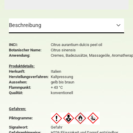
Beschreibung
INCI:
Citrus aurantium dulcis peel oil
Botanischer Name:
Citrus sinensis
Anwendung:
Cremes, Badezusätze, Massageöle, Aromatherap
Produktdetails:
Herkunft:
Italien
Herstellungsverfahren:
Kaltpressung
Aussehen:
gelb bis braun
Flammpunkt:
+ 43 °C
Qualität:
konventionell
Gefahren:
Piktogramme:
Signalwort:
Gefahr
Gefahrenhinweise:
H226 Flüssigkeit und Dampf entzündbar.