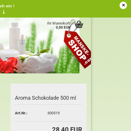
ch ein !
tschland
Kundenlogin
Merkzettel
!
↓
Ihr Warenkorb
0,00 EUR
Aroma Schokolade 500 ml
Art.Nr.:
300519
28,40 EUR