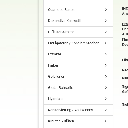
INC
Cosmetic Bases
An
Dekorative Kosmetik
Pro
Her
Diffuser & mehr
Aus
Fla
Emulgatoren / Konsistenzgeber
Dos
Extrakte
Lös
Farben
Gef
Gelbildner
Pik
Sig
Gieß-, Rohseife
Gef
Hydrolate
Sic
Konservierung / Antioxidans
Kräuter & Blüten