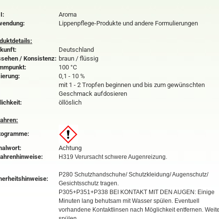
I:
Aroma
wendung:
Lippenpflege-Produkte und andere Formulierungen
duktdetails:
kunft:
Deutschland
sehen / Konsistenz:
braun / flüssig
mmpunkt:
100 °C
ierung:
0,1 - 10 %
mit 1 - 2 Tropfen beginnen und bis zum gewünschten
Geschmack aufdosieren
lichkeit:
öllöslich
ahren:
togramme:
nalwort:
Achtung
ahrenhinweise:
H319 Verursacht schwere Augenreizung.
P280 Schutzhandschuhe/ Schutzkleidung/ Augenschutz/
herheitshinweise:
Gesichtsschutz tragen.
P305+P351+P338 BEI KONTAKT MIT DEN AUGEN: Einige
Minuten lang behutsam mit Wasser spülen. Eventuell
vorhandene Kontaktlinsen nach Möglichkeit entfernen. Weit
spülen.