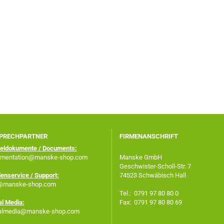
PRECHPARTNER
FIRMENANSCHRIFT
keldokumente / Documents:
mentation@manske-shop.com
Manske GmbH
Geschwister-Scholl-Str. 7
enservice / Support:
74523 Schwäbisch Hall
@manske-shop.com
Tel.: 0791 97 80 80 0
al Media:
Fax: 0791 97 80 80 69
almedia@manske-shop.com