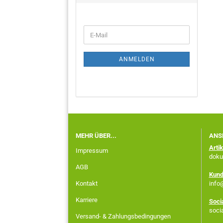
ANMELDEN
MEHR ÜBER...
ANS
Arti
Impressum
doku
AGB
Kund
Kontakt
info
Karriere
Soci
soci
Versand- & Zahlungsbedingungen