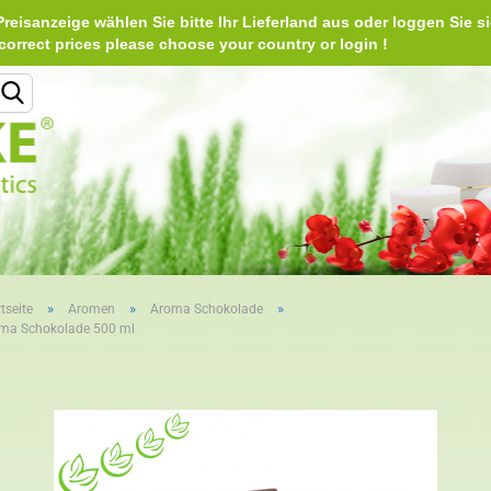
reisanzeige wählen Sie bitte Ihr Lieferland aus oder loggen Sie si
Deu
e correct prices please choose your country or login 
Lieferland
»
»
»
tseite
Aromen
Aroma Schokolade
ma Schokolade 500 ml
Konto erstellen
Passwort vergessen?