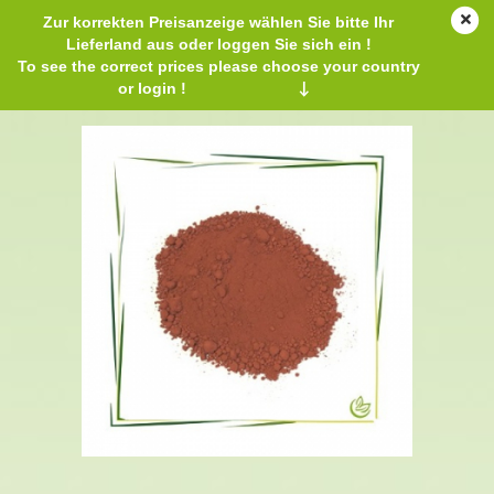
Zur korrekten Preisanzeige wählen Sie bitte Ihr
Lieferland aus oder loggen Sie sich ein !
To see the correct prices please choose your country
or login !
↓
Eisenoxid rot 100 g