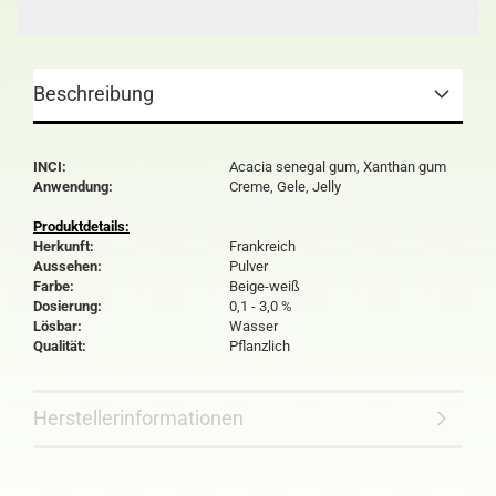
Beschreibung
INCI:
Acacia senegal gum, Xanthan gum
Anwendung:
Creme, Gele, Jelly
Produktdetails:
Herkunft:
Frankreich
Aussehen:
Pulver
Farbe:
Beige-weiß
Dosierung:
0,1 - 3,0 %
Lösbar:
Wasser
Qualität:
Pflanzlich
Herstellerinformationen