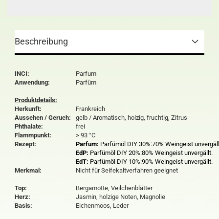
Beschreibung
INCI:
Parfum
Anwendung:
Parfüm
Produktdetails:
Herkunft:
Frankreich
Aussehen / Geruch:
gelb / Aromatisch, holzig, fruchtig, Zitrus
Phthalate:
frei
Flammpunkt:
> 93 °C
Rezept:
Parfum:
Parfümöl DIY 30%:70% Weingeist unvergäll
EdP:
Parfümöl DIY 20%:80% Weingeist unvergällt.
EdT:
Parfümöl DIY 10%:90% Weingeist unvergällt.
Merkmal:
Nicht für Seifekaltverfahren geeignet
Top:
Bergamotte, Veilchenblätter
Herz:
Jasmin, holzige Noten, Magnolie
Basis:
Eichenmoos, Leder