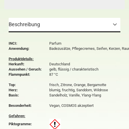
Beschreibung
INCI:
Parfum
Anwendung:
Badezusätze, Pflegecremes, Seifen, Kerzen, Ra
Produktdetails:
Herkunft:
Deutschland
Aussehen / Geruch:
gelb, flüssig / charakteristisch
Flammpunkt:
87 °C
Top:
frisch, Zitrone, Orange, Bergamotte
Herz:
blumig, fruchtig, Sanddorn, Wildrose
Basis:
Sandelholz, Vanille, Ylang-Ylang
Besonderheit:
Vegan, COSMOS akzeptiert
Gefahren:
Piktogramme: