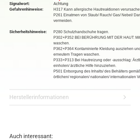
Signalwort:
Achtung
Gefahrenhinweise:
H317 Kann allergische Hautreaktionen verursache
P261 Einatmen von Staub/ Rauch/ Gas/ Nebel/ Dam
vermeiden.
Sicherheitshinweise:
P280 Schutzhandschuhe tragen.
P302+P352 BEI BERÜHRUNG MIT DER HAUT: Mit 
waschen.
P362+P364 Kontaminierte Kleidung ausziehen und
erneutem Tragen waschen.
P333+P313 Bei Hautreizung oder -ausschlag: Ärzt
einholen/ ärztliche Hilfe hinzuziehen.
P501 Entsorgung des Inhalts/ des Behälters gemä
örtlichen/ regionalen/ nationalen/ internationalen V
Herstellerinformationen
Auch interessant: