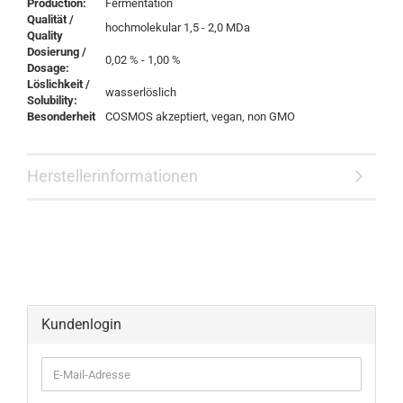
Production:
Fermentation
Qualität /
hochmolekular 1,5 - 2,0 MDa
Quality
Dosierung /
0,02 % - 1,00 %
Dosage:
Löslichkeit /
wasserlöslich
Solubility:
Besonderheit
COSMOS akzeptiert
, vegan, non GMO
Herstellerinformationen
Kundenlogin