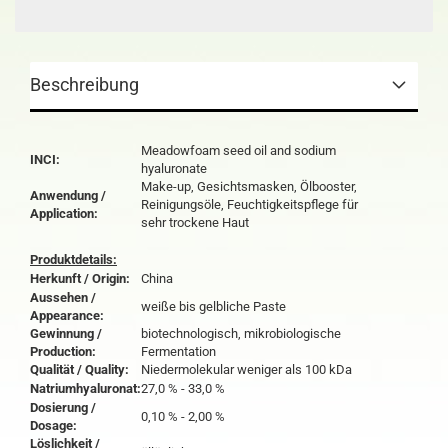
Beschreibung
Meadowfoam seed oil and sodium
INCI:
hyaluronate
Make-up, Gesichtsmasken, Ölbooster,
Anwendung /
Reinigungsöle, Feuchtigkeitspflege für
Application:
sehr trockene Haut
Produktdetails:
Herkunft / Origin:
China
Aussehen /
weiße bis gelbliche Paste
Appearance:
Gewinnung /
biotechnologisch, mikrobiologische
Production:
Fermentation
Qualität / Quality:
Niedermolekular weniger als 100 kDa
Natriumhyaluronat:
27,0 % - 33,0 %
Dosierung /
0,10 % - 2,00 %
Dosage:
Löslichkeit /