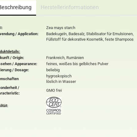
Beschreibung
Herstellerinformationen
I:
Zea mays starch
endung / Application:
Badekugeln, Badesalz, Stabilisator für Emulsionen,
Füllstoff für dekorative Kosmetik, feste Shampoos
duktdetails:
kunft / Origin:
Frankreich, Rumänien
sehen / Appearance:
feines, weißes bis gelbliches Pulver
ierung / Dosage:
beliebig
hygroskopisch
enschaften
löslich in Wasser
onderheit /
GMO frei
racteristic:
lität: