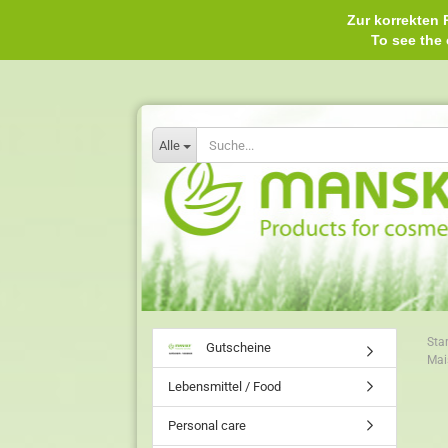
Zur korrekten P
To see th
Alle
Star
Gutscheine
Mai
Lebensmittel / Food
Personal care