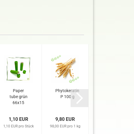
Paper
Phytokeratin
Keratin
tube grün
P 100 g
pflanzlich
66x15
20 ml
1,10 EUR
9,80 EUR
2,00 EUR
1,10 EUR pro Stück
98,00 EUR pro 1 kg
100,00 EUR pro 1 Liter