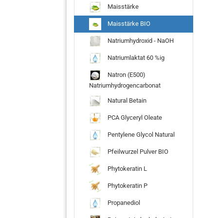
Maisstärke
Maisstärke BIO
Natriumhydroxid - NaOH
Natriumlaktat 60 %ig
Natron (E500)
Natriumhydrogencarbonat
Natural Betain
PCA Glyceryl Oleate
Pentylene Glycol Natural
Pfeilwurzel Pulver BIO
Phytokeratin L
Phytokeratin P
Propanediol