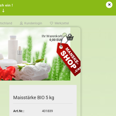
ch ein !
!
↓
tschland
Kundenlogin
Merkzettel
Ihr Warenkorb
0,00 EUR
Maisstärke BIO 5 kg
Art.Nr.:
401839