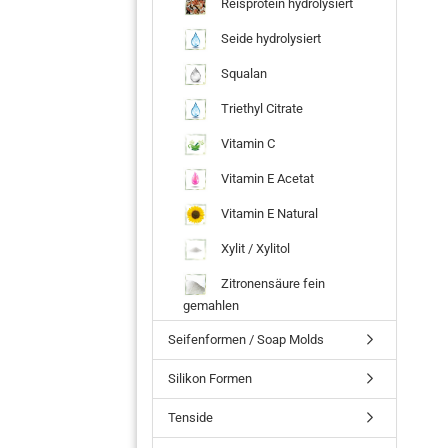
Reisprotein hydrolysiert
Seide hydrolysiert
Squalan
Triethyl Citrate
Vitamin C
Vitamin E Acetat
Vitamin E Natural
Xylit / Xylitol
Zitronensäure fein
gemahlen
Seifenformen / Soap Molds
Silikon Formen
Tenside