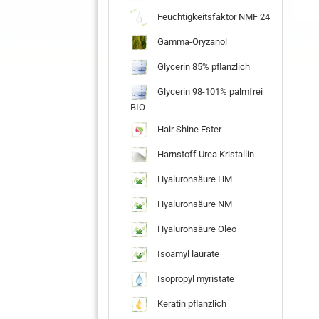
Feuchtigkeitsfaktor NMF 24
Gamma-Oryzanol
Glycerin 85% pflanzlich
Glycerin 98-101% palmfrei
BIO
Hair Shine Ester
Harnstoff Urea Kristallin
Hyaluronsäure HM
Hyaluronsäure NM
Hyaluronsäure Oleo
Isoamyl laurate
Isopropyl myristate
Keratin pflanzlich