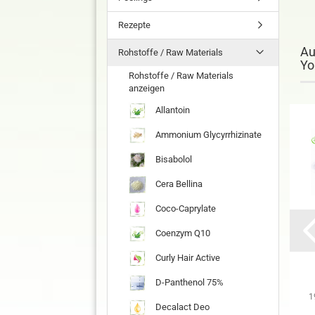
Rezepte
Au
Rohstoffe / Raw Materials
Yo
Rohstoffe / Raw Materials
anzeigen
Allantoin
Ammonium Glycyrrhizinate
Bisabolol
Cera Bellina
Coco-Caprylate
Paper
Phytokeratin
Keratin
ube grün
P 100 g
pflanzlich
Coenzym Q10
66x15
20 ml
Curly Hair Active
,10 EUR
9,80 EUR
2,00 EUR
D-Panthenol 75%
EUR pro Stück
98,00 EUR pro 1 kg
100,00 EUR pro 1 Liter
1
Decalact Deo