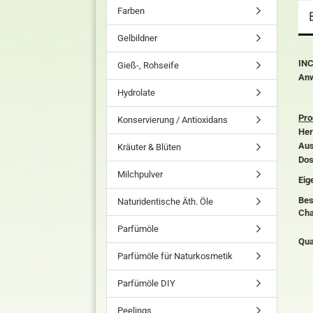
Farben
Gelbildner
INC
Gieß-, Rohseife
Anw
Hydrolate
Pro
Konservierung / Antioxidans
Her
Aus
Kräuter & Blüten
Dos
Milchpulver
Eig
Bes
Naturidentische Äth. Öle
Cha
Parfümöle
Qua
Parfümöle für Naturkosmetik
Parfümöle DIY
Peelings