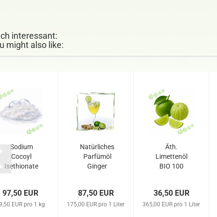
ch interessant:
u might also like:
Sodium
Natürliches
Äth.
Cocoyl
Parfümöl
Limettenöl
Isethionate
Ginger
BIO 100
(SCI) 5 kg
Lime 500
ml
ml
97,50 EUR
87,50 EUR
36,50 EUR
9,50 EUR pro 1 kg
175,00 EUR pro 1 Liter
365,00 EUR pro 1 Liter