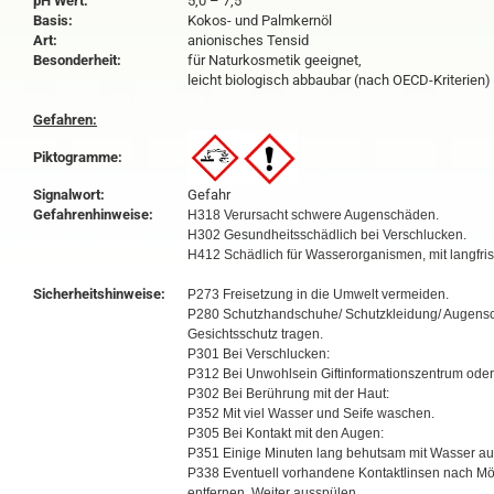
pH Wert:
5,0 – 7,5
Basis:
Kokos- und Palmkernöl
Art:
anionisches Tensid
Besonderheit:
für Naturkosmetik geeignet,
leicht biologisch abbaubar (nach OECD-Kriterien)
Gefahren:
Piktogramme:
Signalwort:
Gefahr
Gefahrenhinweise:
H318 Verursacht schwere Augenschäden.
H302 Gesundheitsschädlich bei Verschlucken.
H412 Schädlich für Wasserorganismen, mit langfris
Sicherheitshinweise:
P273 Freisetzung in die Umwelt vermeiden.
P280 Schutzhandschuhe/ Schutzkleidung/ Augensc
Gesichtsschutz tragen.
P301 Bei Verschlucken:
P312 Bei Unwohlsein Giftinformationszentrum oder 
P302 Bei Berührung mit der Haut:
P352 Mit viel Wasser und Seife waschen.
P305 Bei Kontakt mit den Augen:
P351 Einige Minuten lang behutsam mit Wasser au
P338 Eventuell vorhandene Kontaktlinsen nach Mög
entfernen. Weiter ausspülen.