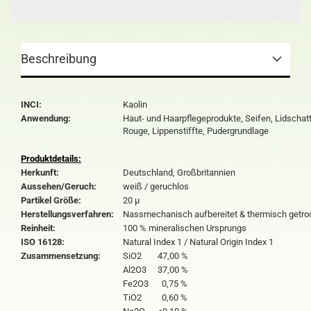
Beschreibung
INCI:
Kaolin
Anwendung:
Haut- und Haarpflegeprodukte, Seifen, Lidschat
Rouge, Lippenstiffte, Pudergrundlage
Produktdetails:
Herkunft:
Deutschland, Großbritannien
Aussehen/Geruch:
weiß / geruchlos
Partikel Größe:
20 µ
Herstellungsverfahren:
Nassmechanisch aufbereitet & thermisch getro
Reinheit:
100 % mineralischen Ursprungs
ISO 16128:
Natural Index 1 / Natural Origin Index 1
Zusammensetzung:
SiO2
47,00 %
Al2O3
37,00 %
Fe2O3
0,75 %
TiO2
0,60 %