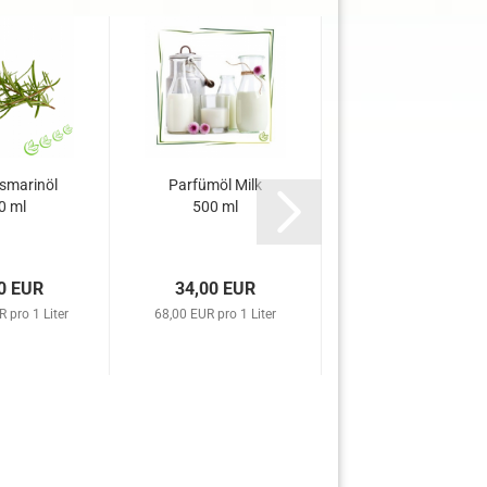
smarinöl
Parfümöl Milk
Parfümöl Lime &
0 ml
500 ml
Coriander 100
ml
0 EUR
34,00 EUR
11,10 EUR
 pro 1 Liter
68,00 EUR pro 1 Liter
111,00 EUR pro 1 Lite