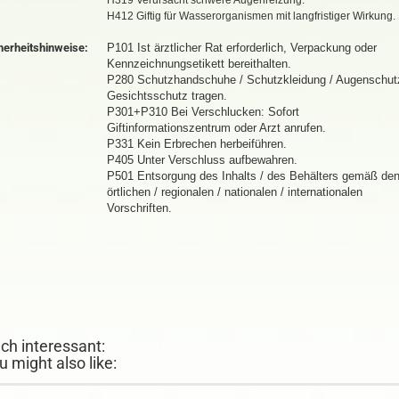
H319 Verursacht schwere Augenreizung.
H412 Giftig für Wasserorganismen mit langfristiger Wirkung.
herheitshinweise:
P101 Ist ärztlicher Rat erforderlich, Verpackung oder
Kennzeichnungsetikett bereithalten.
P280 Schutzhandschuhe / Schutzkleidung / Augenschut
Gesichtsschutz tragen.
P301+P310 Bei Verschlucken: Sofort
Giftinformationszentrum oder Arzt anrufen.
P331 Kein Erbrechen herbeiführen.
P405 Unter Verschluss aufbewahren.
P501 Entsorgung des Inhalts / des Behälters gemäß de
örtlichen / regionalen / nationalen / internationalen
Vorschriften.
ch interessant:
u might also like: