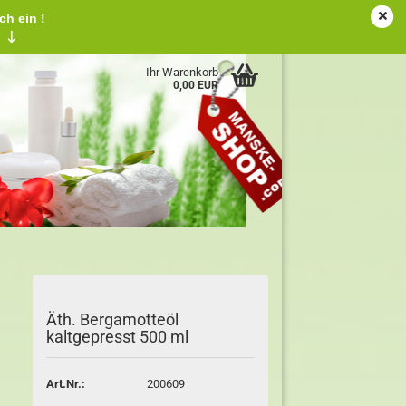
ch ein !
tschland
Kundenlogin
Merkzettel
!
↓
Ihr Warenkorb
0,00 EUR
Äth. Bergamotteöl
kaltgepresst 500 ml
Art.Nr.:
200609