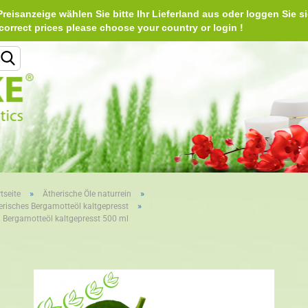
reisanzeige wählen Sie bitte Ihr Lieferland aus oder loggen Sie si
Deu
e correct prices please choose your country or login 
Lieferland
»
»
tseite
Ätherische Öle naturrein
»
erisches Bergamotteöl kaltgepresst
Konto erstellen
. Bergamotteöl kaltgepresst 500 ml
Passwort vergessen?