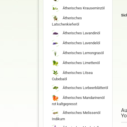
Ätherisches Krauseminzöl
Sic
Ätherisches
Latschenkieferöl
Ätherisches Lavandinöl
Ätherisches Lavendelöl
Ätherisches Lemongrasöl
Ätherisches Limettenöl
Ätherisches Litsea
Cubebaöl
Ätherisches Lorbeerblätteröl
Ätherisches Mandarinenöl
rot kaltgepresst
Au
Ätherisches Melissenöl
Yo
Indikum