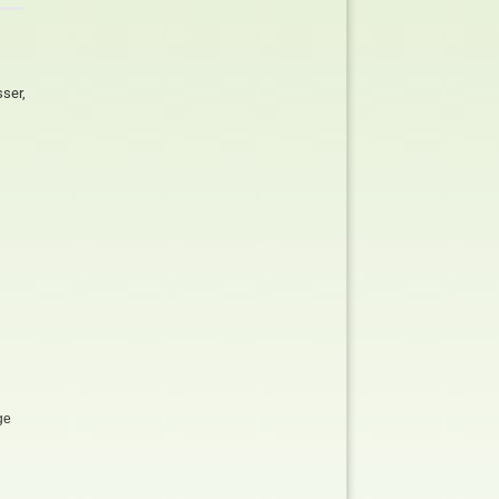
ser,
ge