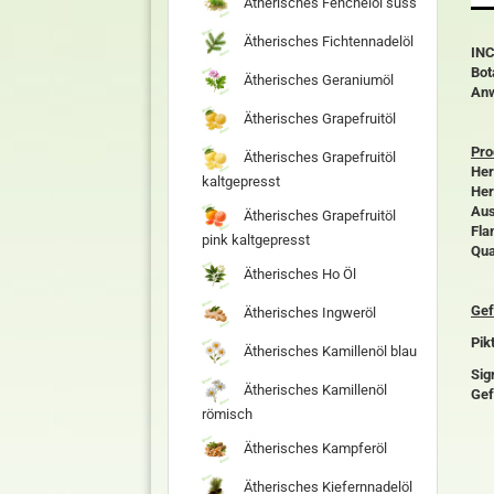
Ätherisches Fenchelöl süss
Ätherisches Fichtennadelöl
INC
Bot
Ätherisches Geraniumöl
An
Ätherisches Grapefruitöl
Pro
Ätherisches Grapefruitöl
Her
kaltgepresst
Her
Aus
Ätherisches Grapefruitöl
Fla
pink kaltgepresst
Qua
Ätherisches Ho Öl
Gef
Ätherisches Ingweröl
Pik
Ätherisches Kamillenöl blau
Sig
Ätherisches Kamillenöl
Gef
römisch
Ätherisches Kampferöl
Ätherisches Kiefernnadelöl