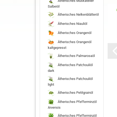
Ätherisches Muskateller
Salbeiöl
Ätherisches Nelkenblätteröl
Ätherisches Niauliöl
Ätherisches Orangenöl
Ätherisches Orangenöl
kaltgepresst
Ätherisches Palmarosaöl
Ätherisches Patchouliöl
dark
Ätherisches Patchouliöl
light
Ätherisches Petitgrainöl
Ätherisches Pfefferminzöl
Arvensis
Ätherisches Pfefferminzöl