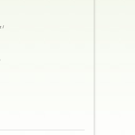
z /
n