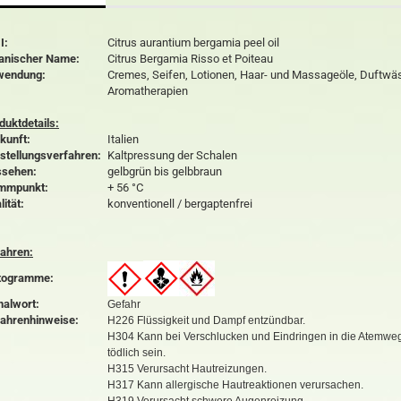
I:
Citrus aurantium bergamia peel oil
anischer Name:
Citrus Bergamia Risso et Poiteau
wendung:
Cremes, Seifen, Lotionen, Haar- und Massageöle, Duftwäs
Aromatherapien
duktdetails:
kunft:
Italien
stellungsverfahren:
Kaltpressung der Schalen
sehen:
gelbgrün bis gelbbraun
mmpunkt:
+ 56 °C
lität:
konventionell / bergaptenfrei
ahren:
togramme:
nalwort:
Gefahr
ahrenhinweise:
H226 Flüssigkeit und Dampf entzündbar.
H304 Kann bei Verschlucken und Eindringen in die Atemwe
tödlich sein.
H315 Verursacht Hautreizungen.
H317 Kann allergische Hautreaktionen verursachen.