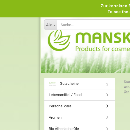
Zur korrekten P
To see th
Alle
Star
Gutscheine
Äth
Äth
Lebensmittel / Food
Personal care
Aromen
Bio Ätherische Öle