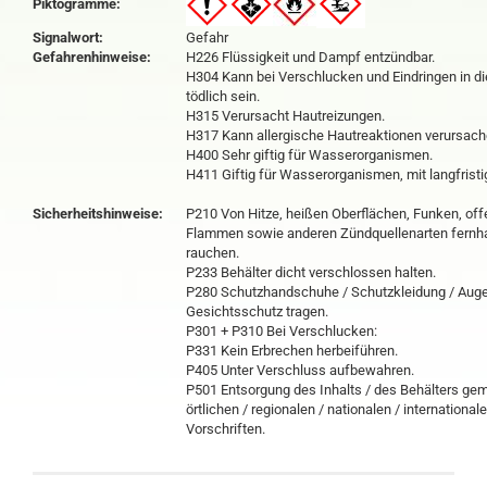
Piktogramme:
Signalwort:
Gefahr
Gefahrenhinweise:
H226 Flüssigkeit und Dampf entzündbar.
H304 Kann bei Verschlucken und Eindringen in 
tödlich sein.
H315 Verursacht Hautreizungen.
H317 Kann allergische Hautreaktionen verursach
H400 Sehr giftig für Wasserorganismen.
H411 Giftig für Wasserorganismen, mit langfristi
Sicherheitshinweise:
P210 Von Hitze, heißen Oberflächen, Funken, of
Flammen sowie anderen Zündquellenarten fernha
rauchen.
P233 Behälter dicht verschlossen halten.
P280 Schutzhandschuhe / Schutzkleidung / Auge
Gesichtsschutz tragen.
P301 + P310 Bei Verschlucken:
P331 Kein Erbrechen herbeiführen.
P405 Unter Verschluss aufbewahren.
P501 Entsorgung des Inhalts / des Behälters ge
örtlichen / regionalen / nationalen / international
Vorschriften.