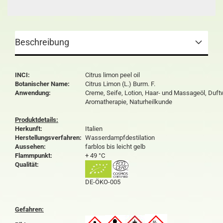
Beschreibung
INCI:
Citrus limon peel oil
Botanischer Name:
Citrus Limon (L.) Burm. F.
Anwendung:
Creme, Seife, Lotion, Haar- und Massageöl, Duft
Aromatherapie, Naturheilkunde
Produktdetails:
Herkunft:
Italien
Herstellungsverfahren:
Wasserdampfdestilation
Aussehen:
farblos bis leicht gelb
Flammpunkt:
+ 49 °C
Qualität:
DE-ÖKO-005
Gefahren: