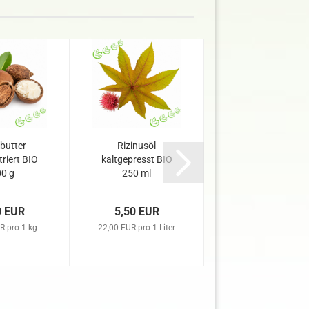
butter
Rizinusöl
Natron 1 kg
ltriert BIO
kaltgepresst BIO
0 g
250 ml
0 EUR
5,50 EUR
5,85 EUR
R pro 1 kg
22,00 EUR pro 1 Liter
5,85 EUR pro 1 kg