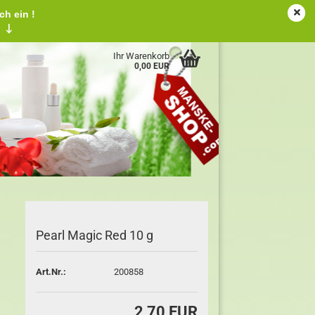
ch ein !
tschland
Kundenlogin
Merkzettel
!
↓
Ihr Warenkorb
0,00 EUR
Pearl Magic Red 10 g
Art.Nr.:
200858
2,70 EUR