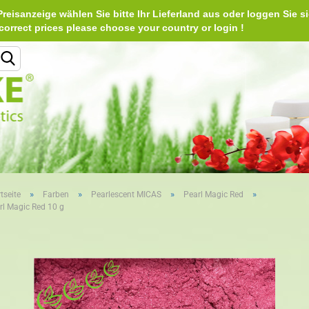
reisanzeige wählen Sie bitte Ihr Lieferland aus oder loggen Sie si
Deu
e correct prices please choose your country or login 
Lieferland
»
»
»
»
tseite
Farben
Pearlescent MICAS
Pearl Magic Red
rl Magic Red 10 g
Konto erstellen
Passwort vergessen?