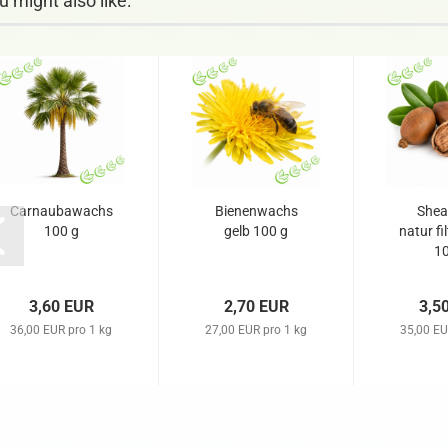
u might also like:
Carnaubawachs
Bienenwachs
Shea
100 g
gelb 100 g
natur fi
10
3,60 EUR
2,70 EUR
3,5
36,00 EUR pro 1 kg
27,00 EUR pro 1 kg
35,00 EU