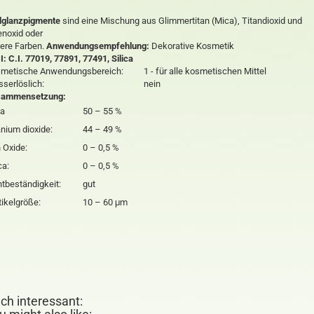
lglanzpigmente
sind eine Mischung aus Glimmertitan (Mica), Titandioxid und
enoxid oder
ere Farben.
Anwendungsempfehlung:
Dekorative Kosmetik
I: C.I. 77019, 77891, 77491, Silica
metische Anwendungsbereich:
1 - für alle kosmetischen Mittel
serlöslich:
nein
sammensetzung:
ca
50 – 55 %
anium dioxide:
44 – 49 %
n Oxide:
0 – 0,5 %
ca:
0 – 0,5 %
htbeständigkeit:
gut
tikelgröße:
10 – 60 μm
ch interessant: