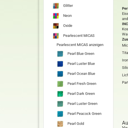
Glitter
Per
Eis
Neon
and
INC
Oxide
Kos
Was
Pearlescent MICAS
Zu
Pearlescent MICAS anzeigen
Mi
Tit
Pearl Blue Green
Iro
Pearl Luster Blue
Sili
Pearl Ocean Blue
Lic
Par
Pearl Fresh Green
Pearl Dark Green
Pearl Luster Green
Pearl Peacock Green
Au
Pearl Gold