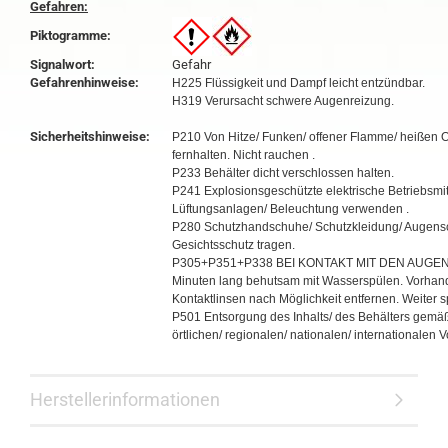
Gefahren:
Piktogramme:
Signalwort:
Gefahr
Gefahrenhinweise:
H225 Flüssigkeit und Dampf leicht entzündbar.
H319 Verursacht schwere Augenreizung.
Sicherheitshinweise:
P210 Von Hitze/ Funken/ offener Flamme/ heißen 
fernhalten. Nicht rauchen .
P233 Behälter dicht verschlossen halten.
P241 Explosionsgeschützte elektrische Betriebsmit
Lüftungsanlagen/ Beleuchtung verwenden .
P280 Schutzhandschuhe/ Schutzkleidung/ Augens
Gesichtsschutz tragen.
P305+P351+P338 BEI KONTAKT MIT DEN AUGEN:
Minuten lang behutsam mit Wasserspülen. Vorha
Kontaktlinsen nach Möglichkeit entfernen. Weiter s
P501 Entsorgung des Inhalts/ des Behälters gemä
örtlichen/ regionalen/ nationalen/ internationalen V
Herstellerinformationen