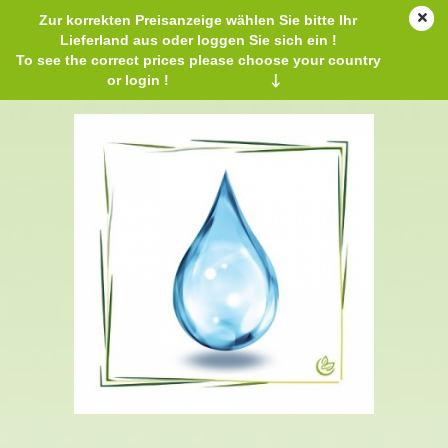
Zur korrekten Preisanzeige wählen Sie bitte Ihr
Lieferland aus oder loggen Sie sich ein !
To see the correct prices please choose your country
or login !
↓
Weingeist 96% unvergällt BIO 250 ml